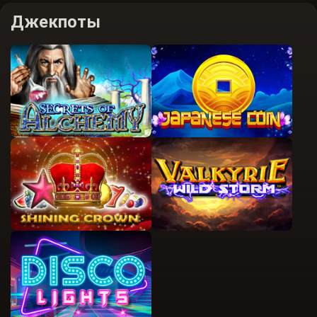
Джекпоты