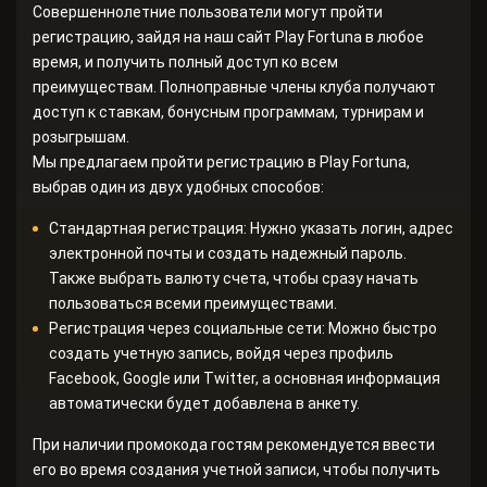
Совершеннолетние пользователи могут пройти
регистрацию, зайдя на наш сайт Play Fortuna в любое
время, и получить полный доступ ко всем
преимуществам. Полноправные члены клуба получают
доступ к ставкам, бонусным программам, турнирам и
розыгрышам.
Мы предлагаем пройти регистрацию в Play Fortuna,
выбрав один из двух удобных способов:
Стандартная регистрация: Нужно указать логин, адрес
электронной почты и создать надежный пароль.
Также выбрать валюту счета, чтобы сразу начать
пользоваться всеми преимуществами.
Регистрация через социальные сети: Можно быстро
создать учетную запись, войдя через профиль
Facebook, Google или Twitter, а основная информация
автоматически будет добавлена в анкету.
При наличии промокода гостям рекомендуется ввести
его во время создания учетной записи, чтобы получить