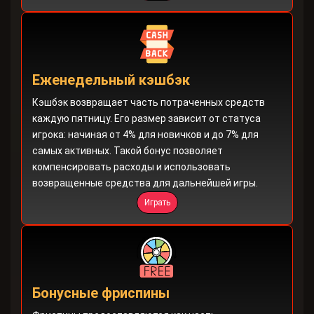
Еженедельный кэшбэк
Кэшбэк возвращает часть потраченных средств
каждую пятницу. Его размер зависит от статуса
игрока: начиная от 4% для новичков и до 7% для
самых активных. Такой бонус позволяет
компенсировать расходы и использовать
возвращенные средства для дальнейшей игры.
Играть
Бонусные фриспины