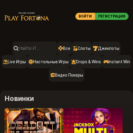
ВОЙТИ
РЕГИСТРАЦИЯ
Найти И ...
Все
Слоты
Джекпоты
Live Игры
Настольные Игры
Drops & Wins
Instant Win
Видео Покеры
Новинки