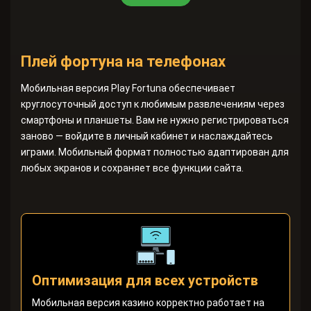
Плей фортуна на телефонах
Мобильная версия Play Fortuna обеспечивает
круглосуточный доступ к любимым развлечениям через
смартфоны и планшеты. Вам не нужно регистрироваться
заново — войдите в личный кабинет и наслаждайтесь
играми. Мобильный формат полностью адаптирован для
любых экранов и сохраняет все функции сайта.
Оптимизация для всех устройств
Мобильная версия казино корректно работает на