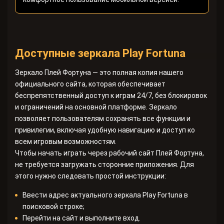
Доступные зеркала Play Fortuna
Зеркало Плей Фортуна — это полная копия нашего
официального сайта, которая обеспечивает
беспрепятственный доступ к играм 24/7, без блокировок
и ограничений на основной платформе. Зеркало
позволяет пользователям сохранять все функции и
привилегии, включая удобную навигацию и доступ ко
всем игровым возможностям.
Чтобы начать играть через рабочий сайт Плей Фортуна,
не требуется загружать сторонние приложения. Для
этого нужно следовать простой инструкции:
Ввести адрес актуального зеркала Play Fortuna в
поисковой строке;
Перейти на сайт и выполните вход.