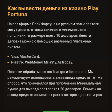
Как вывести деньги из казино Play
Fortuna
На платформе Плей Фортуна на русском пользователи
могут делать ставки, начиная с минимального
пополнения в размере всего 10 долларов. Внести
депозит можно с помощью различных платежных
систем:
Visa, MasterCard;
Piastrix, WebMoney, MiFinity, Astropay.
Платежи обрабатываются быстро и безопасно. Мы
рекомендуем использовать для вывода средств тот же
способ, что применялся при пополнении. Минимальная
сумма для вывода составляет 20 долларов. Лимиты на
вывод средств зависят от ранга, которого достиг игрок.