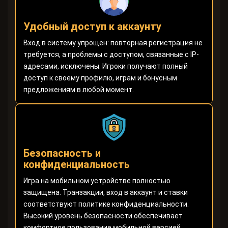
Удобный доступ к аккаунту
Вход в систему упрощен: повторная регистрация не
требуется, а проблемы с доступом, связанные с IP-
адресами, исключены. Игроки получают полный
доступ к своему профилю, играм и бонусным
предложениям в любой момент.
Безопасность и
конфиденциальность
Игра на мобильном устройстве полностью
защищена. Транзакции, вход в аккаунт и ставки
соответствуют политике конфиденциальности.
Высокий уровень безопасности обеспечивает
комфортное пользование мобильной версией.